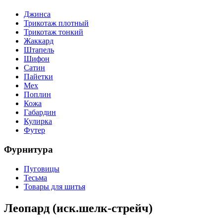
Джинса
Трикотаж плотный
Трикотаж тонкий
Жаккард
Штапель
Шифон
Сатин
Пайетки
Мех
Поплин
Кожа
Габардин
Кулирка
Футер
Фурнитура
Пуговицы
Тесьма
Товары для шитья
Леопард (иск.шелк-стрейч)