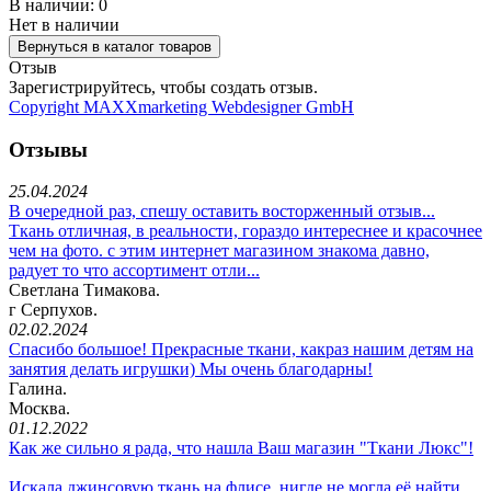
В наличии:
0
Нет в наличии
Отзыв
Зарегистрируйтесь, чтобы создать отзыв.
Copyright MAXXmarketing Webdesigner GmbH
Отзывы
25.04.2024
В очередной раз, спешу оставить восторженный отзыв...
Ткань отличная, в реальности, гораздо интереснее и красочнее
чем на фото. с этим интернет магазином знакома давно,
радует то что ассортимент отли...
Светлана Тимакова.
г Серпухов.
02.02.2024
Спасибо большое! Прекрасные ткани, какраз нашим детям на
занятия делать игрушки) Мы очень благодарны!
Галина.
Москва.
01.12.2022
Как же сильно я рада, что нашла Ваш магазин "Ткани Люкс"!
Искала джинсовую ткань на флисе, нигде не могла её найти.