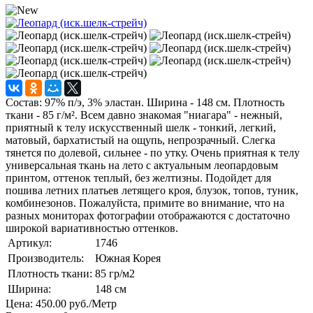
Состав: 97% п/э, 3% эластан. Ширина - 148 см. Плотность
ткани - 85 г/м². Всем давно знакомая "ниагара" - нежный,
приятный к телу искусственный шелк - тонкий, легкий,
матовый, бархатистый на ощупь, непрозрачный. Слегка
тянется по долевой, сильнее - по утку. Очень приятная к телу
универсальная ткань на лето с актуальным леопардовым
принтом, оттенок теплый, без желтизны. Подойдет для
пошива летних платьев летящего кроя, блузок, топов, туник,
комбинезонов. Пожалуйста, примите во внимание, что на
разных мониторах фотографии отображаются с достаточно
широкой вариативностью оттенков.
Артикул:
1746
Производитель:
Южная Корея
Плотность ткани:
85
гр/м2
Ширина:
148
см
Цена:
450.00 руб.
/Метр