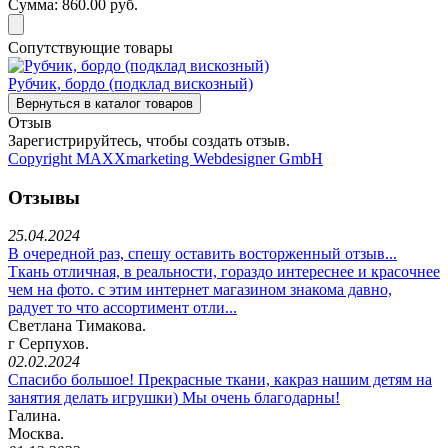
Сумма:
860.00 руб.
Сопутствующие товары
Рубчик, бордо (подклад вискозный)
Отзыв
Зарегистрируйтесь, чтобы создать отзыв.
Copyright MAXXmarketing Webdesigner GmbH
Отзывы
25.04.2024
В очередной раз, спешу оставить восторженный отзыв...
Ткань отличная, в реальности, гораздо интереснее и красочнее
чем на фото. с этим интернет магазином знакома давно,
радует то что ассортимент отли...
Светлана Тимакова.
г Серпухов.
02.02.2024
Спасибо большое! Прекрасные ткани, какраз нашим детям на
занятия делать игрушки) Мы очень благодарны!
Галина.
Москва.