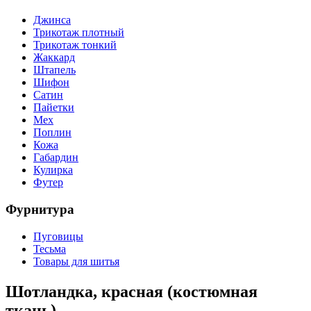
Джинса
Трикотаж плотный
Трикотаж тонкий
Жаккард
Штапель
Шифон
Сатин
Пайетки
Мех
Поплин
Кожа
Габардин
Кулирка
Футер
Фурнитура
Пуговицы
Тесьма
Товары для шитья
Шотландка, красная (костюмная
ткань)