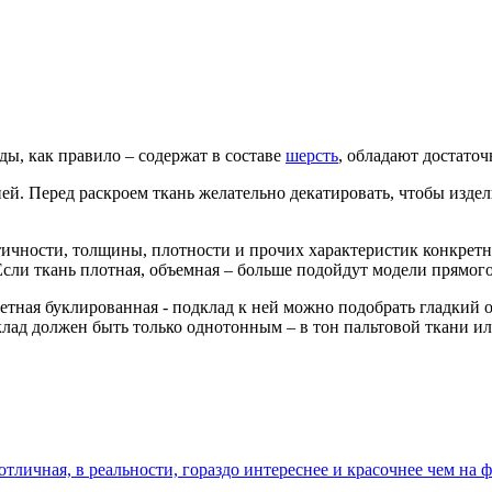
ы, как правило – содержат в составе
шерсть
, обладают достато
й. Перед раскроем ткань желательно декатировать, чтобы издел
тичности, толщины, плотности и прочих характеристик конкретн
Если ткань плотная, объемная – больше подойдут модели прямого
цветная буклированная - подклад к ней можно подобрать гладки
клад должен быть только однотонным – в тон пальтовой ткани и
тличная, в реальности, гораздо интереснее и красочнее чем на ф