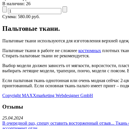
В наличии:
26
Сумма:
580.00 руб.
Пальтовые ткани.
Пальтовые ткани используются для изготовления верхней одежд
Пальтовые ткани в работе не сложнее
костюмных
плотных ткане
Стирать пальтовые ткани не рекомендуется.
Выбор модели должен зависеть от мягкости, ворсистости, плас
выбирать летящие модели, трапеции, пончо, модели с поясом. 
Если пальтовая ткань однотонная или очень модная сейчас 2-
принтованный. Если основная ткань пальто имеет принт – под
Copyright MAXXmarketing Webdesigner GmbH
Отзывы
25.04.2024
В очередной раз, спешу оставить восторженный отзыв... Ткань о
ассортимент отли...