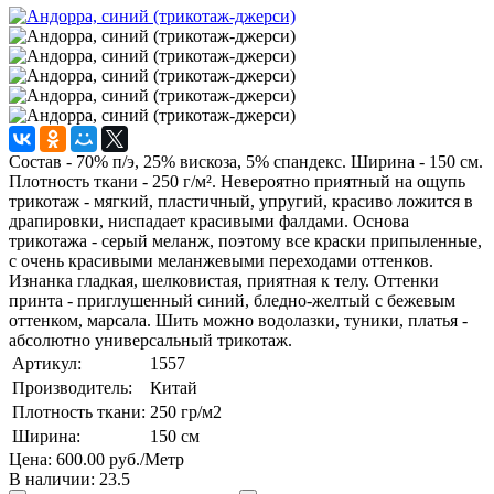
Состав - 70% п/э, 25% вискоза, 5% спандекс. Ширина - 150 см.
Плотность ткани - 250 г/м². Невероятно приятный на ощупь
трикотаж - мягкий, пластичный, упругий, красиво ложится в
драпировки, ниспадает красивыми фалдами. Основа
трикотажа - серый меланж, поэтому все краски припыленные,
с очень красивыми меланжевыми переходами оттенков.
Изнанка гладкая, шелковистая, приятная к телу. Оттенки
принта - приглушенный синий, бледно-желтый с бежевым
оттенком, марсала. Шить можно водолазки, туники, платья -
абсолютно универсальный трикотаж.
Артикул:
1557
Производитель:
Китай
Плотность ткани:
250
гр/м2
Ширина:
150
см
Цена:
600.00 руб.
/Метр
В наличии:
23.5