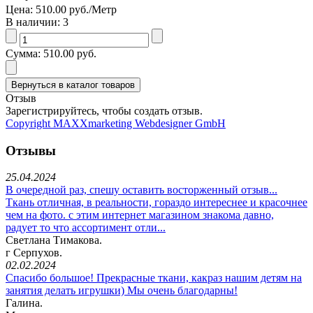
Цена:
510.00 руб.
/Метр
В наличии:
3
Сумма:
510.00 руб.
Отзыв
Зарегистрируйтесь, чтобы создать отзыв.
Copyright MAXXmarketing Webdesigner GmbH
Отзывы
25.04.2024
В очередной раз, спешу оставить восторженный отзыв...
Ткань отличная, в реальности, гораздо интереснее и красочнее
чем на фото. с этим интернет магазином знакома давно,
радует то что ассортимент отли...
Светлана Тимакова.
г Серпухов.
02.02.2024
Спасибо большое! Прекрасные ткани, какраз нашим детям на
занятия делать игрушки) Мы очень благодарны!
Галина.