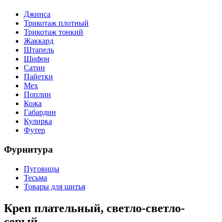
Джинса
Трикотаж плотный
Трикотаж тонкий
Жаккард
Штапель
Шифон
Сатин
Пайетки
Мех
Поплин
Кожа
Габардин
Кулирка
Футер
Фурнитура
Пуговицы
Тесьма
Товары для шитья
Креп плательный, светло-светло-
серый