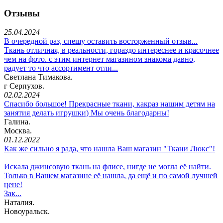
Отзывы
25.04.2024
В очередной раз, спешу оставить восторженный отзыв...
Ткань отличная, в реальности, гораздо интереснее и красочнее
чем на фото. с этим интернет магазином знакома давно,
радует то что ассортимент отли...
Светлана Тимакова.
г Серпухов.
02.02.2024
Спасибо большое! Прекрасные ткани, какраз нашим детям на
занятия делать игрушки) Мы очень благодарны!
Галина.
Москва.
01.12.2022
Как же сильно я рада, что нашла Ваш магазин "Ткани Люкс"!
Искала джинсовую ткань на флисе, нигде не могла её найти.
Только в Вашем магазине её нашла, да ещё и по самой лучшей
цене!
Зак...
Наталия.
Новоуральск.