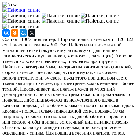
Состав - 100% полиэстер. Ширина поля с пайетками - 120-122
см. Плотность ткани - 300 г/м². Пайетки на трикотажной
мягчайшей сетке (такую сетку используют для пошива
гимнастических купальников, костюмов для танцев). Хорошо
тянется во всех направлениях, прекрасно драпируется.
Пайетки - размером 5 мм, настрочены хаотично за один край,
форма пайеток - не плоская, чуть вогнутая, что создает
дополнительную игру света, из-за этого при дневном свете
ткань выглядит светлее, при электрическом освещении - более
темной. Просвечивает, для платья нужен внутренний
дублирующий слой из тонкого трикотажа или трикотажного
подклада, либо платье-чехол из искуственного шелка в
качестве подклада. По обоим краям от поля с пайетками вдоль
кромки - полосы только трикотажной сетка порядка 10 см
шириной, их можно использовать для обработки горловины
или срезов, чтобы придать эстетечный вид изнанке изделия.
Оттенок на свету выглядит голубым, при электрическом
освещении - синим. Для пошива вечерних платьев, топов,