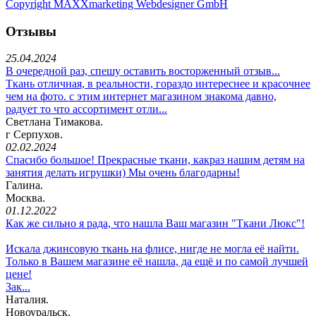
Copyright MAXXmarketing Webdesigner GmbH
Отзывы
25.04.2024
В очередной раз, спешу оставить восторженный отзыв...
Ткань отличная, в реальности, гораздо интереснее и красочнее
чем на фото. с этим интернет магазином знакома давно,
радует то что ассортимент отли...
Светлана Тимакова.
г Серпухов.
02.02.2024
Спасибо большое! Прекрасные ткани, какраз нашим детям на
занятия делать игрушки) Мы очень благодарны!
Галина.
Москва.
01.12.2022
Как же сильно я рада, что нашла Ваш магазин "Ткани Люкс"!
Искала джинсовую ткань на флисе, нигде не могла её найти.
Только в Вашем магазине её нашла, да ещё и по самой лучшей
цене!
Зак...
Наталия.
Новоуральск.