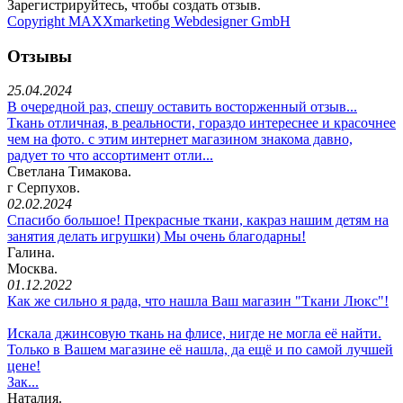
Зарегистрируйтесь, чтобы создать отзыв.
Copyright MAXXmarketing Webdesigner GmbH
Отзывы
25.04.2024
В очередной раз, спешу оставить восторженный отзыв...
Ткань отличная, в реальности, гораздо интереснее и красочнее
чем на фото. с этим интернет магазином знакома давно,
радует то что ассортимент отли...
Светлана Тимакова.
г Серпухов.
02.02.2024
Спасибо большое! Прекрасные ткани, какраз нашим детям на
занятия делать игрушки) Мы очень благодарны!
Галина.
Москва.
01.12.2022
Как же сильно я рада, что нашла Ваш магазин "Ткани Люкс"!
Искала джинсовую ткань на флисе, нигде не могла её найти.
Только в Вашем магазине её нашла, да ещё и по самой лучшей
цене!
Зак...
Наталия.