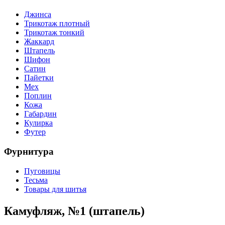
Джинса
Трикотаж плотный
Трикотаж тонкий
Жаккард
Штапель
Шифон
Сатин
Пайетки
Мех
Поплин
Кожа
Габардин
Кулирка
Футер
Фурнитура
Пуговицы
Тесьма
Товары для шитья
Камуфляж, №1 (штапель)