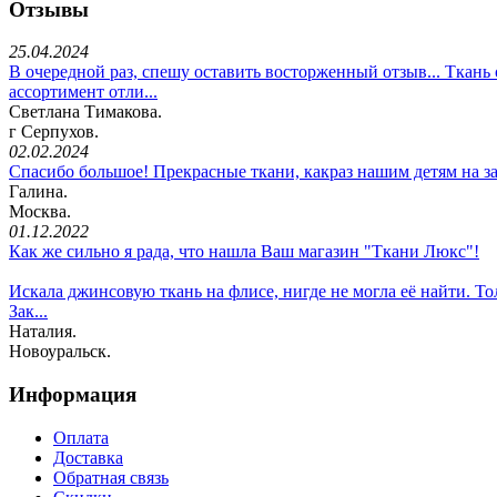
Отзывы
25.04.2024
В очередной раз, спешу оставить восторженный отзыв... Ткань о
ассортимент отли...
Светлана Тимакова.
г Серпухов.
02.02.2024
Спасибо большое! Прекрасные ткани, какраз нашим детям на з
Галина.
Москва.
01.12.2022
Как же сильно я рада, что нашла Ваш магазин "Ткани Люкс"!
Искала джинсовую ткань на флисе, нигде не могла её найти. То
Зак...
Наталия.
Новоуральск.
Информация
Оплата
Доставка
Обратная связь