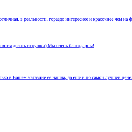
тличная, в реальности, гораздо интереснее и красочнее чем на ф
анятия делать игрушки) Мы очень благодарны!
лько в Вашем магазине её нашла, да ещё и по самой лучшей цене