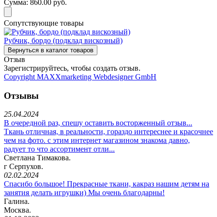
Сумма:
860.00 руб.
Сопутствующие товары
Рубчик, бордо (подклад вискозный)
Отзыв
Зарегистрируйтесь, чтобы создать отзыв.
Copyright MAXXmarketing Webdesigner GmbH
Отзывы
25.04.2024
В очередной раз, спешу оставить восторженный отзыв...
Ткань отличная, в реальности, гораздо интереснее и красочнее
чем на фото. с этим интернет магазином знакома давно,
радует то что ассортимент отли...
Светлана Тимакова.
г Серпухов.
02.02.2024
Спасибо большое! Прекрасные ткани, какраз нашим детям на
занятия делать игрушки) Мы очень благодарны!
Галина.
Москва.