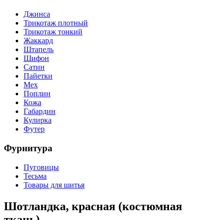
Джинса
Трикотаж плотный
Трикотаж тонкий
Жаккард
Штапель
Шифон
Сатин
Пайетки
Мех
Поплин
Кожа
Габардин
Кулирка
Футер
Фурнитура
Пуговицы
Тесьма
Товары для шитья
Шотландка, красная (костюмная
ткань)