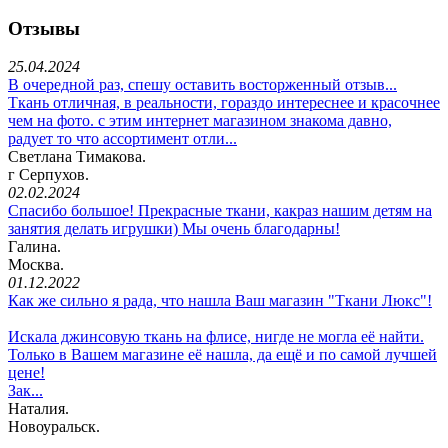
Отзывы
25.04.2024
В очередной раз, спешу оставить восторженный отзыв...
Ткань отличная, в реальности, гораздо интереснее и красочнее
чем на фото. с этим интернет магазином знакома давно,
радует то что ассортимент отли...
Светлана Тимакова.
г Серпухов.
02.02.2024
Спасибо большое! Прекрасные ткани, какраз нашим детям на
занятия делать игрушки) Мы очень благодарны!
Галина.
Москва.
01.12.2022
Как же сильно я рада, что нашла Ваш магазин "Ткани Люкс"!
Искала джинсовую ткань на флисе, нигде не могла её найти.
Только в Вашем магазине её нашла, да ещё и по самой лучшей
цене!
Зак...
Наталия.
Новоуральск.