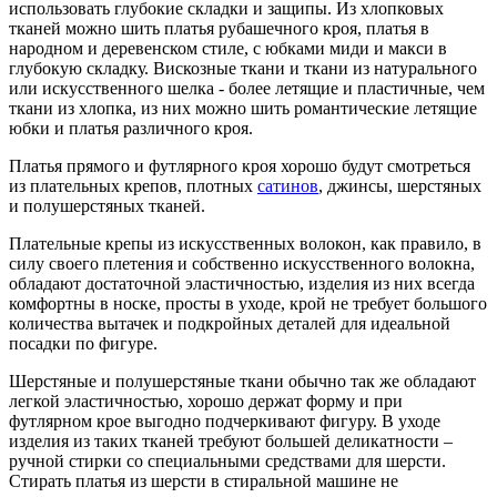
использовать глубокие складки и защипы. Из хлопковых
тканей можно шить платья рубашечного кроя, платья в
народном и деревенском стиле, с юбками миди и макси в
глубокую складку. Вискозные ткани и ткани из натурального
или искусственного шелка - более летящие и пластичные, чем
ткани из хлопка, из них можно шить романтические летящие
юбки и платья различного кроя.
Платья прямого и футлярного кроя хорошо будут смотреться
из плательных крепов, плотных
сатинов
, джинсы, шерстяных
и полушерстяных тканей.
Плательные крепы из искусственных волокон, как правило, в
силу своего плетения и собственно искусственного волокна,
обладают достаточной эластичностью, изделия из них всегда
комфортны в носке, просты в уходе, крой не требует большого
количества вытачек и подкройных деталей для идеальной
посадки по фигуре.
Шерстяные и полушерстяные ткани обычно так же обладают
легкой эластичностью, хорошо держат форму и при
футлярном крое выгодно подчеркивают фигуру. В уходе
изделия из таких тканей требуют большей деликатности –
ручной стирки со специальными средствами для шерсти.
Стирать платья из шерсти в стиральной машине не