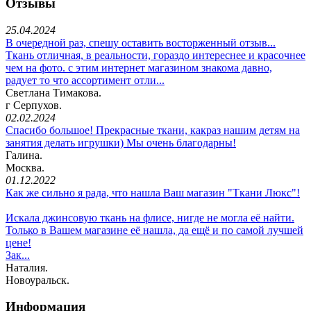
Отзывы
25.04.2024
В очередной раз, спешу оставить восторженный отзыв...
Ткань отличная, в реальности, гораздо интереснее и красочнее
чем на фото. с этим интернет магазином знакома давно,
радует то что ассортимент отли...
Светлана Тимакова.
г Серпухов.
02.02.2024
Спасибо большое! Прекрасные ткани, какраз нашим детям на
занятия делать игрушки) Мы очень благодарны!
Галина.
Москва.
01.12.2022
Как же сильно я рада, что нашла Ваш магазин "Ткани Люкс"!
Искала джинсовую ткань на флисе, нигде не могла её найти.
Только в Вашем магазине её нашла, да ещё и по самой лучшей
цене!
Зак...
Наталия.
Новоуральск.
Информация