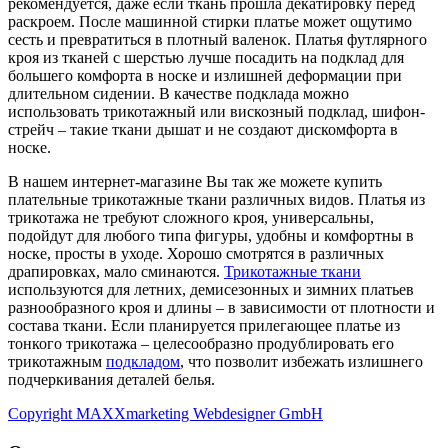
рекомендуется, даже если ткань прошла декатировку перед
раскроем. После машинной стирки платье может ощутимо
сесть и превратиться в плотный валенок. Платья футлярного
кроя из тканей с шерстью лучше посадить на подклад для
большего комфорта в носке и излишней деформации при
длительном сидении. В качестве подклада можно
использовать трикотажный или вискозный подклад, шифон-
стрейч – такие ткани дышат и не создают дискомфорта в
носке.
В нашем интернет-магазине Вы так же можете купить
плательные трикотажные ткани различных видов. Платья из
трикотажа не требуют сложного кроя, универсальны,
подойдут для любого типа фигуры, удобны и комфортны в
носке, просты в уходе. Хорошо смотрятся в различных
драпировках, мало сминаются.
Трикотажные ткани
используются для летних, демисезонных и зимних платьев
разнообразного кроя и длины – в зависимости от плотности и
состава ткани. Если планируется прилегающее платье из
тонкого трикотажа – целесообразно продублировать его
трикотажным
подкладом
, что позволит избежать излишнего
подчеркивания деталей белья.
Copyright MAXXmarketing Webdesigner GmbH